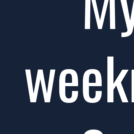
My
weekn