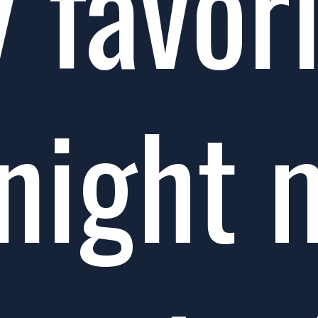
 favori
ight me