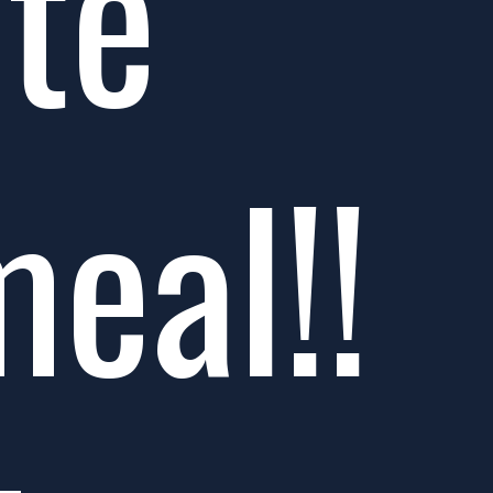
te 
al!! 